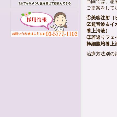
当院では、患
す。
ご提案をして
※一般保険診療のみ受付不可の場合も
【日時指定による保険診療・エキシマ
通院・自費診療】は受付しておりま
①美容注射（
す。
②超音波＆イ
養上清液）
2023.05.09
クレジットカードの決済に
③若返りフェ
ついて
幹細胞培養上
5月16日（火）から保険診療・自費診
療ともにクレジットカードがご利用い
ただけるようになりました。
治療方法別の
♦《ご利用いただけるカード》
VISA、ＭasterCard、JCB、AMEX、
Diners、DISCOVER
※電子マネーはすべてご利用いただけ
ません。
※タッチ決済は対応しておりません。
どうぞよろしくお願いいたします。
2023.5.17
【新規改装】のお知らせ
5月16日より3階フロアへ、
保険診療（皮膚科）と総合受付を移動