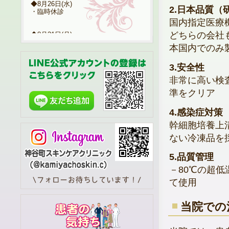
◆8月26日(水)
2.日本品質（
・臨時休診
国内指定医療
どちらの会社
◆8月31日(月)
・10:00～14:00
本国内でのみ
⇒女性医師 代診
3.安全性
非常に高い検
※土日・祝日は休診日となっておりま
す。
準をクリア
※一般保険診療のみ受付不可の場合も
【日時指定による保険診療・エキシマ
4.感染症対策
通院・自費診療】は受付しておりま
す。
幹細胞培養上
ない冷凍品を
2026.6.19
7月診療スケジュール、臨時
休診のお知らせ
5.品質管理
◆7月23日(木)
－80℃の超
・臨時休診
て使用
◆7月28日(火)
当院での
・臨時休診
※土日・祝日は休診日となっておりま