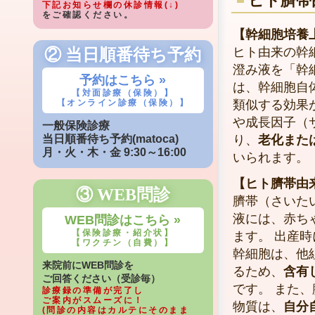
ヒト臍帯
下記お知らせ欄の休診情報(↓)
をご確認ください。
【幹細胞培養
ヒト由来の幹
② 当日順番待ち予約
澄み液を「幹
予約はこちら »
は、幹細胞自
【対面診療（保険）】
類似する効果
【オンライン診療（保険）】
や成長因子（
一般保険診療
り、
老化また
当日順番待ち予約(matoca)
月・火・木・金 9:30～16:00
いられます。
【ヒト臍帯由
③ WEB問診
臍帯（さいた
液には、赤ち
WEB問診はこちら »
【保険診療・紹介状】
ます。 出産
【ワクチン（自費）】
幹細胞は、他
来院前にWEB問診を
るため、
含有
ご回答ください（受診毎）
です。 また
診療録の準備が完了し
ご案内がスムーズに！
物質は、
自分
(問診の内容はカルテにそのまま