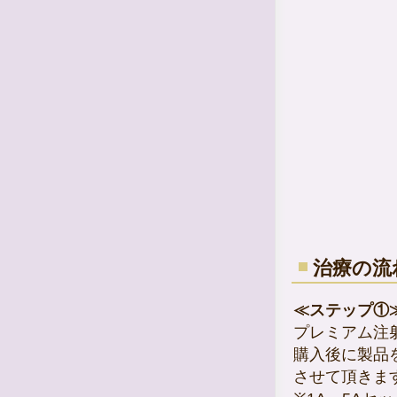
LINE事前受付時間(診療時間とは異な
ります)
【09:30～16:00】
神谷町スキンケアクリニック公式LINE
のトーク画面を開く
↓
メニューバー右上の『保険診療に並
ぶ』ボタンより、順番待ちシステムを
ご利用いただけます。
※ご利用には診察券番号が必要になり
ます
LINEのお友達登録がお済みでない患者
様は、この機会にご利用くださいま
せ。ご不明なことがございましたらお
気軽にスタッフまでお尋ねくださいま
せ。
治療の流
≪ステップ①
プレミアム注
購入後に製品
させて頂きま