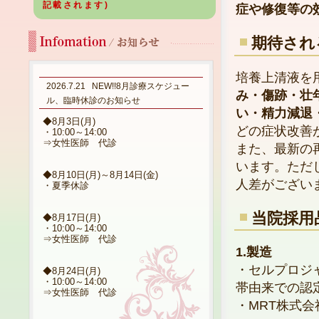
記載されます)
症や修復等の
期待され
培養上清液を
2026.7.21
NEW!!8月診療スケジュー
み・傷跡・壮
ル、臨時休診のお知らせ
い・精力減退
◆8月3日(月)
どの症状改善
・10:00～14:00
⇒女性医師 代診
また、最新の
います。ただ
◆8月10日(月)～8月14日(金)
人差がござい
・夏季休診
当院採用
◆8月17日(月)
・10:00～14:00
⇒女性医師 代診
1.製造
・セルプロジ
◆8月24日(月)
・10:00～14:00
帯由来での認
⇒女性医師 代診
・MRT株式会