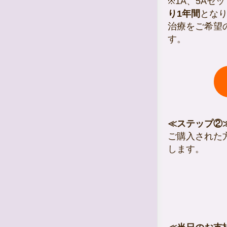
※1A、5Aセ
り1年間
とな
治療をご希望
す。
≪ステップ②
ご購入された
します。