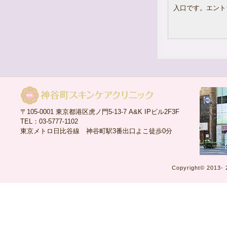
【新規改装】いたしました。
入口です。エント
総合受付ではマイナンバーカード保険
証での受付を開始しております。
また診療時間が下記の通り変更となり
ます。
診療時間【10:00～18:45】
窓口受付時間【10:00～16:15】
LINE事前受付時間【09:30～16:00】
【水曜日のご案内】
改装後の5月16日(火)から、
毎週水曜日は【一般保険診療のみ受付
不可】となります。
〒105-0001 東京都港区虎ノ門5-13-7 A&K IPビル2F3F
※土日・祝日は休診日となっておりま
TEL：03-5777-1102
す。
東京メトロ日比谷線 神谷町駅3番出口よこ徒歩0分
※一般保険診療のみ受付不可の場合も
【日時指定による保険診療・エキシマ
通院・自費診療】は受付しておりま
す。
Copyright©
2013-
2023.05.17
LINE事前受付時間の変更
について
2023年5月16日(火)から診療時間の変
更に伴い、LINE事前受付時間も変更と
なります。