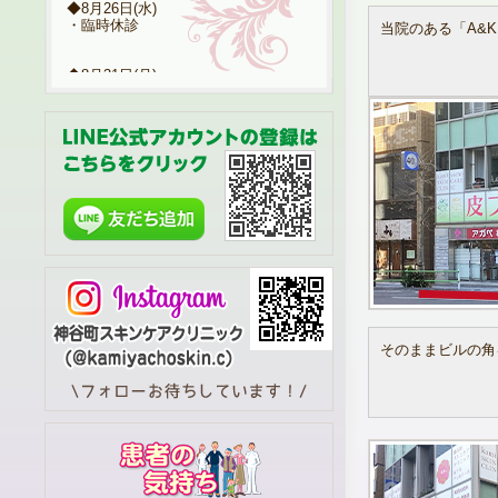
◆8月26日(水)
・臨時休診
当院のある「A&
◆8月31日(月)
・10:00～14:00
⇒女性医師 代診
※土日・祝日は休診日となっておりま
す。
※一般保険診療のみ受付不可の場合も
【日時指定による保険診療・エキシマ
通院・自費診療】は受付しておりま
す。
2026.6.19
7月診療スケジュール、臨時
休診のお知らせ
そのままビルの角
◆7月23日(木)
・臨時休診
◆7月28日(火)
・臨時休診
※土日・祝日は休診日となっておりま