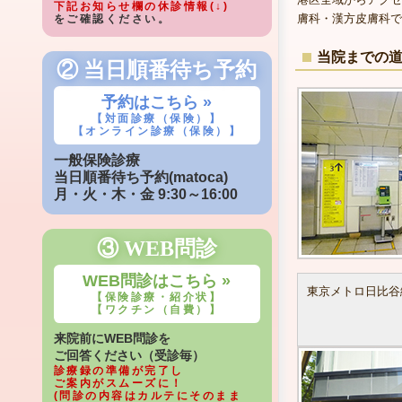
下記お知らせ欄の休診情報(↓)
膚科・漢方皮膚科で
をご確認ください。
当院までの
② 当日順番待ち予約
予約はこちら »
【対面診療（保険）】
【オンライン診療（保険）】
一般保険診療
当日順番待ち予約(matoca)
月・火・木・金 9:30～16:00
③ WEB問診
WEB問診はこちら »
東京メトロ日比谷
【保険診療・紹介状】
【ワクチン（自費）】
来院前にWEB問診を
ご回答ください（受診毎）
診療録の準備が完了し
ご案内がスムーズに！
(問診の内容はカルテにそのまま