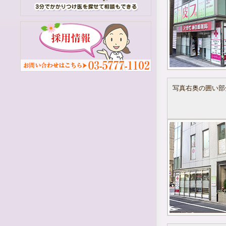
す。
※一般保険診療のみ受付不可の場合も
【日時指定による保険診療・エキシマ
通院・自費診療】は受付しておりま
す。
2023.05.09
クレジットカードの決済に
ついて
5月16日（火）から保険診療・自費診
写真右奥の囲い部
療ともにクレジットカードがご利用い
ただけるようになりました。
♦《ご利用いただけるカード》
VISA、ＭasterCard、JCB、AMEX、
Diners、DISCOVER
※電子マネーはすべてご利用いただけ
ません。
※タッチ決済は対応しておりません。
どうぞよろしくお願いいたします。
2023.5.17
【新規改装】のお知らせ
5月16日より3階フロアへ、
保険診療（皮膚科）と総合受付を移動